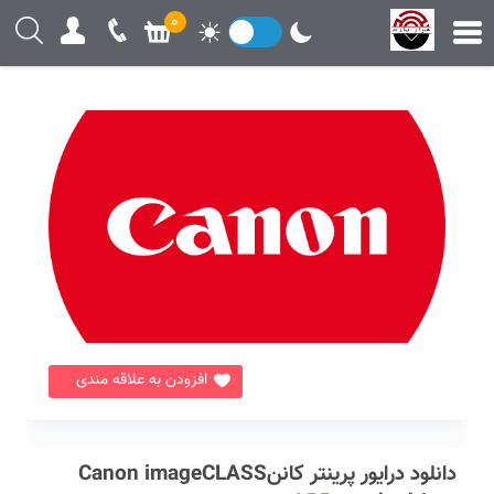
0
افزودن به علاقه مندی
دانلود درایور پرینتر کاننCanon imageCLASS