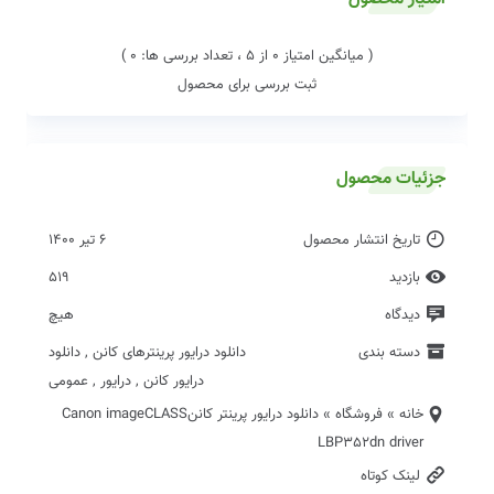
( میانگین امتیاز 0 از 5 ، تعداد بررسی ها: 0 )
ثبت بررسی برای محصول
جزئیات محصول
تاریخ انتشار محصول
6 تیر 1400
بازدید
519
دیدگاه
هیچ
دسته بندی
دانلود درایور پرینترهای کانن
,
دانلود
درایور کانن
,
درایور
,
عمومی
خانه
»
فروشگاه
»
دانلود درایور پرینتر کاننCanon imageCLASS
LBP352dn driver
لینک کوتاه