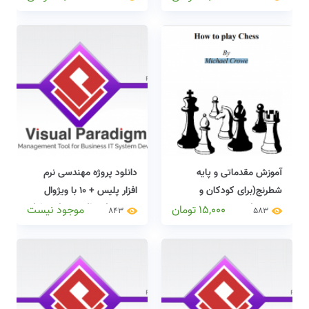
آموزش مقدماتی و پایه
دانلود پروژه مهندسی نرم
شطرنج(برای کودکان و
افزار پلیس + 10 با ویژوال
مبتدیان)
پارادایم(visual paradigm)
15,000
تومان
موجود نیست
843
583
+ دایکیومنت کامل