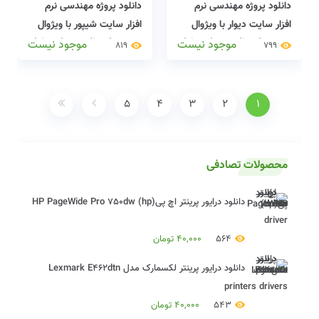
دانلود پروژه مهندسی نرم
دانلود پروژه مهندسی نرم
افزار سایت دیوار با ویژوال
افزار سایت شیپور با ویژوال
پارادایم(visual paradigm)
پارادایم(visual paradigm)
موجود نیست
موجود نیست
819
799
+ دایکیومنت کامل
+ دایکیومنت کامل
5
4
3
2
1
محصولات تصادفی
دانلود درایور پرینتر اچ پی(hp) HP PageWide Pro 750dw
driver
564
40,000
تومان
دانلود درایور پرینتر لکسمارک مدل Lexmark E462dtn
printers drivers
543
40,000
تومان