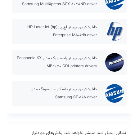
Samsung MultiXpress SCX-8048ND driver
دانلود درایور پرینتر اچ پی(hp) HP LaserJet
Enterprise M506dh driver
دانلود درایور پرینتر پاناسونیک مدلPanasonic KX-
MB2030 GDI printers drivers
دانلود درایور پرینتر، اسکنر سامسونگ مدل
Samsung SF-565 driver
نشانی ایمیل شما منتشر نخواهد شد.
بخش‌های موردنیاز