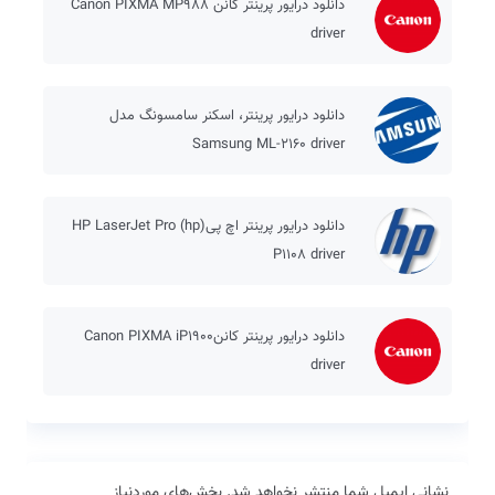
دانلود درایور پرینتر کانن Canon PIXMA MP988
driver
دانلود درایور پرینتر، اسکنر سامسونگ مدل
Samsung ML-2160 driver
دانلود درایور پرینتر اچ پی(hp) HP LaserJet Pro
P1108 driver
دانلود درایور پرینتر کاننCanon PIXMA iP1900
driver
نشانی ایمیل شما منتشر نخواهد شد.
بخش‌های موردنیاز