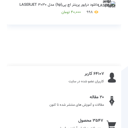
دانلود درایور پرینتر اچ پی(hp) مدل LASERJET 3030
998
40,000
تومان
64107 کاربر
کاربران عضو شده در سایت
20 مقاله
مقالات و آموزش های منتشر شده تا کنون
3547 محصول