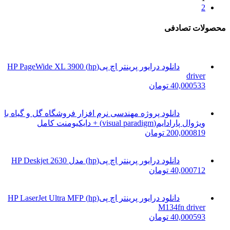
2
محصولات تصادفی
دانلود درایور پرینتر اچ پی(hp) HP PageWide XL 3900
driver
533
40,000
تومان
دانلود پروژه مهندسی نرم افزار فروشگاه گل و گیاه با
ویژوال پارادایم(visual paradigm) + دایکیومنت کامل
819
200,000
تومان
دانلود درایور پرینتر اچ پی(hp) مدل HP Deskjet 2630
712
40,000
تومان
دانلود درایور پرینتر اچ پی(hp) HP LaserJet Ultra MFP
M134fn driver
593
40,000
تومان