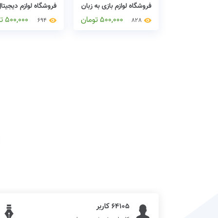
فروشگاه لوازم بازی به زبان
فروشگاه لوازم دیجیتال
وردپرس
زبان وردپرس
500,000
تومان
500,000
ت
694
828
64105 کاربر