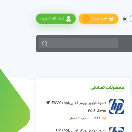
سبد خرید
ثبت نام / ورود
0
زمانی که نتایج خودکار نمایش داده شده از دکمه های بالا و پایین صفحه کل
محصولات تصادفی
دانلود درایور پرینتر اچ پی(hp) HP ENVY
4516 driver
546
40,000
تومان
دانلود درایور پرینتر اچ پی(hp) HP