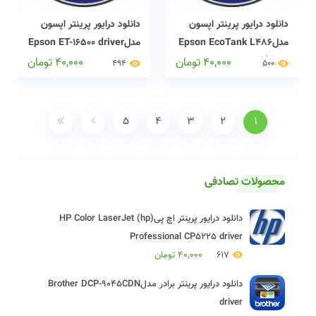
دانلود درایور پرینتر اپسون
دانلود درایور پرینتر اپسون
مدلEpson EcoTank L486
مدلEpson ET-16500 driver
driver
40,000
تومان
40,000
تومان
494
500
5
4
3
2
1
محصولات تصادفی
دانلود درایور پرینتر اچ پی(hp) HP Color LaserJet
Professional CP5225 driver
617
40,000
تومان
دانلود درایور پرینتر برادر مدلBrother DCP-9045CDN
driver