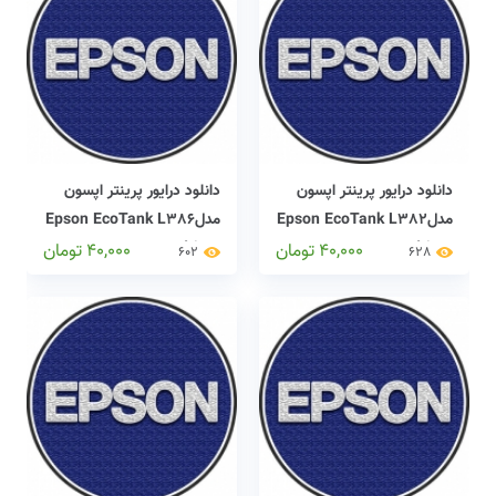
دانلود درایور پرینتر اپسون
دانلود درایور پرینتر اپسون
مدلEpson EcoTank L382
مدلEpson EcoTank L386
driver
driver
40,000
تومان
40,000
تومان
602
628