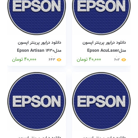
دانلود درایور پرینتر اپسون
دانلود درایور پرینتر اپسون
مدلEpson AcuLaser
مدلEpson Artisan 1430
driver
MX14 driver
40,000
تومان
40,000
تومان
643
602