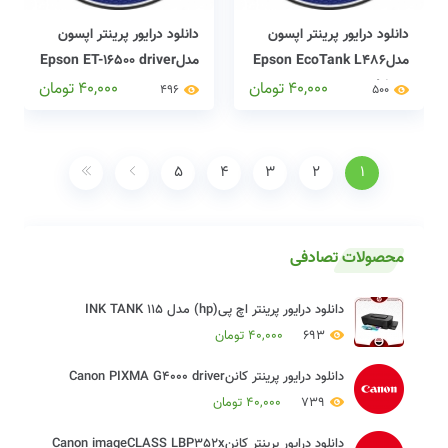
دانلود درایور پرینتر اپسون
دانلود درایور پرینتر اپسون
مدلEpson EcoTank L486
مدلEpson ET-16500 driver
driver
40,000
تومان
40,000
تومان
496
500
5
4
3
2
1
محصولات تصادفی
دانلود درایور پرینتر اچ پی(hp) مدل INK TANK 115
693
40,000
تومان
دانلود درایور پرینتر کاننCanon PIXMA G4000 driver
739
40,000
تومان
دانلود درایور پرینتر کاننCanon imageCLASS LBP352x