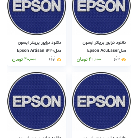
دانلود درایور پرینتر اپسون
دانلود درایور پرینتر اپسون
مدلEpson AcuLaser
مدلEpson Artisan 1430
driver
MX14 driver
40,000
تومان
40,000
تومان
643
603