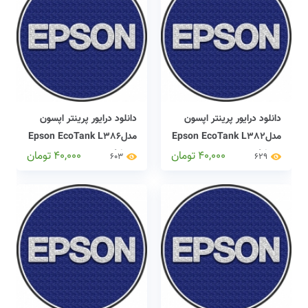
دانلود درایور پرینتر اپسون
دانلود درایور پرینتر اپسون
مدلEpson EcoTank L382
مدلEpson EcoTank L386
driver
driver
40,000
تومان
40,000
تومان
603
629