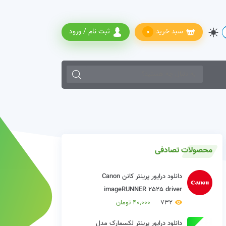
سبد خرید
ثبت نام / ورود
0
زمانی که نتایج خودکار نمایش داده شده از دکمه های بالا و پایین صفحه کل
محصولات تصادفی
دانلود درایور پرینتر کانن Canon
imageRUNNER 2525 driver
732
40,000
تومان
دانلود درایور پرینتر لکسمارک مدل