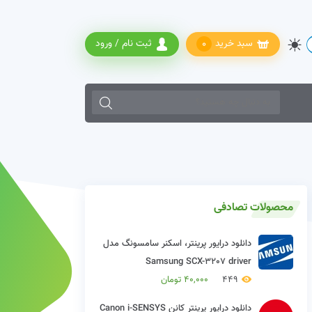
سبد خرید
ثبت نام / ورود
0
زمانی که نتایج خودکار نمایش داده شده از دکمه های بالا و پایین صفحه کل
محصولات تصادفی
دانلود درایور پرینتر، اسکنر سامسونگ مدل
Samsung SCX-3207 driver
449
40,000
تومان
دانلود درایور پرینتر کانن Canon i-SENSYS