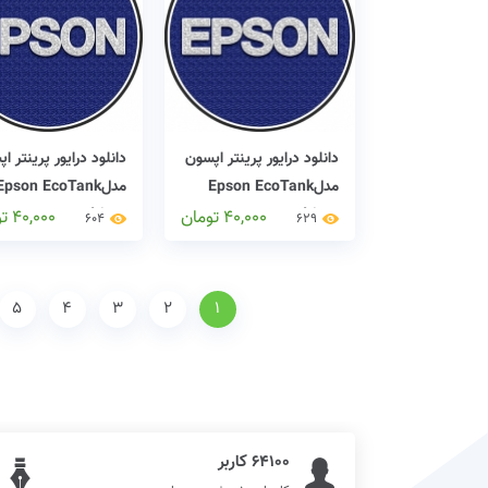
دانلود درایور پرینتر اپسون
دانلود درایور پرینتر ا
مدلEpson EcoTank
مدلEpson EcoTank
L386 driver
L382 driver
40,000
تومان
40,000
ت
604
629
5
4
3
2
1
64100 کاربر