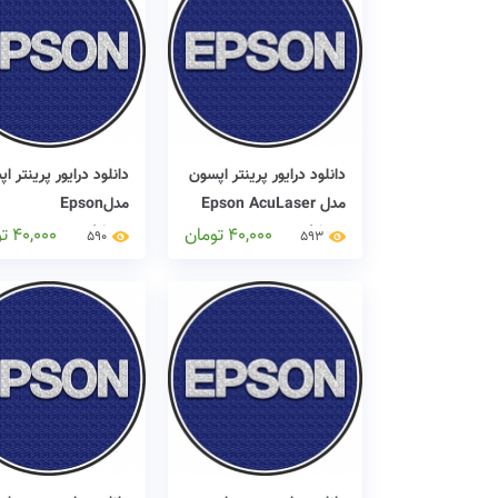
دانلود درایور پرینتر اپسون
دانلود درایور پرینتر ا
مدل Epson AcuLaser
مدلEpson
0000000000000 driver
C9300N driver
40,000
تومان
40,000
ت
590
593